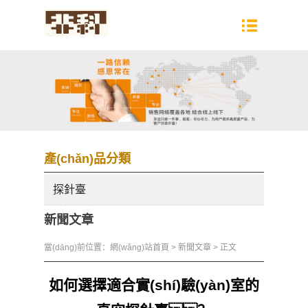
產(chǎn)品分類
探針臺
新聞文章
當(dāng)前位置：
網(wǎng)站首頁
>
新聞文章
> 正文
如何選擇適合實(shí)驗(yàn)室的