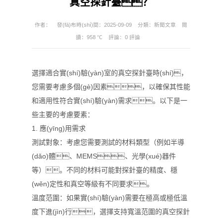
真空探針臺？
作者：
發(fā)布時(shí)間：2025-09-09
分類：
新聞文章
閱
讀：958 ℃
評論：
0 評論
選擇適合實(shí)驗(yàn)室的真空探針臺時(shí)，
您需要考慮多個(gè)因素，以確保其性能
和適用性符合實(shí)驗(yàn)需求。以下是一
些主要的考慮要素：
1. 應(yīng)用需求
測試對象：考慮您需要測試的材料類型（例如半導
(dǎo)體、MEMS、光學(xué)器件
等）。不同的材料可能對探針臺的精度、穩
(wěn)定性和真空等級有不同要求。
溫度范圍：如果實(shí)驗(yàn)需要在極高或極低溫
度下進(jìn)行，選擇支持寬溫范圍的真空探針