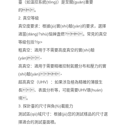
臺（如溫控系統(tǒng)）是至關(guān)重要
的。
2. 真空等級
真空度要求：根據(jù)實(shí)驗(yàn)的要求，選擇
適當(dāng)?shù)恼婵盏燃?。常見的真空
等級包括?/p>
粗真空：適用于不需要高度真空的實(shí)驗
(yàn)。
高真空：適用于需要精確控制氣體分布和壓力的實
(shí)驗(yàn)。
超高真空（UHV）：如果涉及極為精確的薄膜生
長、表面分析等，可能需要UHV環(huán)
境。
3. 探針臺的尺寸與負(fù)載能力
測試區(qū)域尺寸：根據(jù)您的測試樣品的尺寸選
擇適合的測試臺面積。